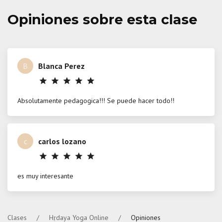
Opiniones sobre esta clase
B
Blanca Perez
star
star
star
star
star
Absolutamente pedagogica!!! Se puede hacer todo!!
c
carlos lozano
star
star
star
star
star
es muy interesante
Clases
Hṛdaya Yoga Online
Opiniones