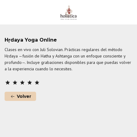
Hṛdaya Yoga Online
Clases en vivo con Juli Solovian. Prácticas regulares del método
Hṛdaya —fusión de Hatha y Ashtanga con un enfoque consciente y
profundo—. Incluye grabaciones disponibles para que puedas volver
a la experiencia cuando lo necesites.
star
star
star
star
star
Volver
Hṛdaya Yoga Online
Volver